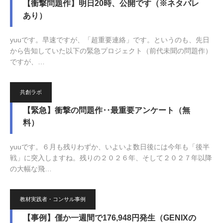
【衝撃問題作】明日20時、公開です（※ネタバレ
あり）
yuuです。早速ですが、「超重要連絡」です。というのも、先日
から告知していた以下の緊急プロジェクト（前代未聞の問題作）
ですが、…
2026.06.26
共創ラボ
【緊急】衝撃の問題作‥最重要アンケート（無
料）
yuuです。６月も残りわずか、いよいよ数日後には今年も「後半
戦」に突入しますね。残りの２０２６年、そして２０２７年以降
の大幅な飛…
2026.06.23
教材実践者・コンサル事例
【事例】僅か一週間で176,948円発生（GENIXの