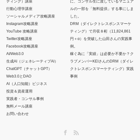
ティング）講座
に、コンサル生に渡しているマニュア
行動心理学講座
ルの一部を「無料提供」する事にしま
ソーシャルメディア攻略講座
した。
Instagram攻略講座
DRM（ダイレクトレスポンスマーケ
YouTube 攻略講座
ティング）で月収８桁（11,824,861
Twitter攻略講座
円＋α）を突破した山田さんの実践事
Facebook攻略講座
例。
AI/Web3.0
稼ぐ為に「実績」は必要か不要か？ク
生成AI（ジェネレーティブAI）
ラブメンバーKEIさんのDRM（ダイレ
ChatGPT（チャットGPT）
クトレスポンスマーケティング）実践
Web3.0とDAO
事例
AI（人口知能）ビジネス
投資＆資産運用
実践者・コンサル事例
無料メール講座
お問い合わせ
Facebook
RSS