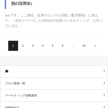
別の活用法）
yuuです。ここ最近、従来のコンサル活動（驚天動地）に加え
て、「先日リリースしたGENIXの活用コンサルティング」も行っ
ているん…
【限定企画】ブログ？ソーシャルメディア？結局何をどうすれば
【特典締切告知】転売挫折者が実践開始「約２週間」で「資金２
「流時」×「ジャックチューブ」ユーチューブ実践者吉川さんの
【警告】文章スキルを効率的に上げたいなら、コピーライティン
1
2
3
4
5
6
…
91
»
DRM（ダイレクトレスポンスマーケティング）で月収８桁
稼げるの？って話です。…
倍」になっている事例。…
実践事例
グの勉強はするな！
（11,824,861円＋…
教材実践者・コンサル事例
教材実践者・コンサル事例
教材実践者・コンサル事例
コピーライティング講座
教材実践者・コンサル事例
ブログ講座一覧
マーケティング攻略講座
AI/Web3.0