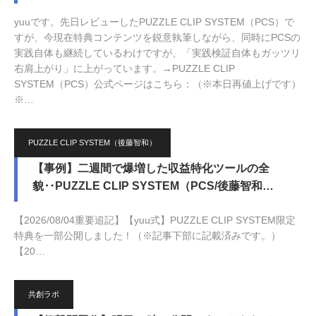
yuuです。先日レビューしたPUZZLE CLIP SYSTEM（PCS）で
すが、今現在特典コンテンツを鋭意執筆しながら、同時にPCSの
実践自体も継続しているわけですが、「実践検証自体もガッツリ
右肩上がり」に上がっています。→PUZZLE CLIP
SYSTEM（PCS）公式ページはこちら：（※本日再値上げです）
※…
2026.07.30
PUZZLE CLIP SYSTEM（後藤智和）
【事例】二週間で爆増した収益特化ツールの全
貌‥PUZZLE CLIP SYSTEM（PCS/後藤智和…
【2026/08/04重要追記】【yuu式】PUZZLE CLIP SYSTEM限定
特典を一部公開しました！（※記事下部に記載済みです。）
【20…
2026.07.5
共創ラボ