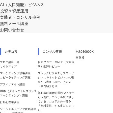
AI（人口知能）ビジネス
投資＆資産運用
実践者・コンサル事例
無料メール講座
お問い合わせ
Facebook
カテゴリ
コンサル事例
RSS
ブログ講座一覧
仮面ブロガーズMBP（大西良
サイトマップ
幸）批評レビュー
マーケティング攻略講座
ストックビジネスとフロービ
コピーライティング講座
ジネスをネットビジネスの視
点から考えてみた。その２
アフィリエイト講座
（事例紹介あり）
DRM（ダイレクトレスポンス
初心者にDRMに飛び込んでも
マーケティング）講座
らう為に、コンサル生に渡し
ているマニュアルの一部を
行動心理学講座
「無料提供」する事にしまし
ソーシャルメディア攻略講座
た。