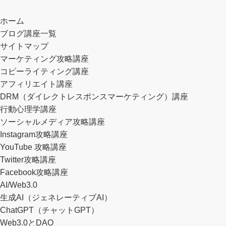
教材実践者・コンサル事例
教材実践者・コンサル事例
投資＆資産運用
教材実践者・コンサル事例
ネットビジネス講座
ホーム
ブログ講座一覧
サイトマップ
マーケティング攻略講座
トレンドアフィリエイトは今すぐ
実践者の「その後」と販売終了日
あなたの「資産」を「１０００
【限定企画】ブログ？ソーシャル
他人を批判、誹謗中傷しまくって
コピーライティング講座
辞めなさい！って話とコンサル生
時について。【XMアフィリエイ
倍」にする嘘のようなホントの
メディア？結局何をどうすれば稼
稼ぐマーケティング戦略とは。
アフィリエイト講座
の事例。
ト攻略プロジェクト】…
話。
げるの？って話です。…
DRM（ダイレクトレスポンスマーケティング）講座
行動心理学講座
ソーシャルメディア攻略講座
Instagram攻略講座
YouTube 攻略講座
Twitter攻略講座
Facebook攻略講座
AI/Web3.0
生成AI（ジェネレーティブAI）
ChatGPT（チャットGPT）
Web3.0とDAO