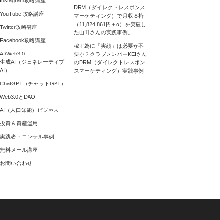
Instagram攻略講座
DRM（ダイレクトレスポンス
YouTube 攻略講座
マーケティング）で月収８桁
（11,824,861円＋α）を突破し
Twitter攻略講座
た山田さんの実践事例。
Facebook攻略講座
稼ぐ為に「実績」は必要か不
AI/Web3.0
要か？クラブメンバーKEIさん
生成AI（ジェネレーティブ
のDRM（ダイレクトレスポン
AI）
スマーケティング）実践事例
ChatGPT（チャットGPT）
Web3.0とDAO
AI（人口知能）ビジネス
投資＆資産運用
実践者・コンサル事例
無料メール講座
お問い合わせ