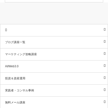
【特典締切告知】転売挫折者が実践開始「約２週間」で「資金２
初心者が「少額資本」から 「安全」に資産運用するには？【ス
【告知】2020年、新シリーズ（企画）を立ち上げる事にしまし
初心者にDRMに飛び込んでもらう為に、コンサル生に渡してい
倍」になっている事例。…
タートアップガイド】
た。
るマニュアルの一部を「…
仮面ブロガーズMBP（大西良幸）批評レビュー
教材実践者・コンサル事例
【投資×資産運用】一箭双雕（いっせんそうしょう）プロジェクト
【投資×資産運用】一箭双雕（いっせんそうしょう）プロジェクト
DRM（ダイレクトレスポンスマーケティング）講座
フュージョンメディアアカデミーFMA（大西良幸）
ブログ講座一覧
マーケティング攻略講座
AI/Web3.0
投資＆資産運用
実践者・コンサル事例
無料メール講座