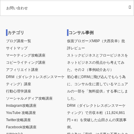
お問い合わせ
カテゴリ
コンサル事例
ブログ講座一覧
仮面ブロガーズMBP（大西良幸）批
サイトマップ
評レビュー
マーケティング攻略講座
ストックビジネスとフロービジネスを
コピーライティング講座
ネットビジネスの視点から考えてみ
アフィリエイト講座
た。その２（事例紹介あり）
DRM（ダイレクトレスポンスマーケ
初心者にDRMに飛び込んでもらう為
ティング）講座
に、コンサル生に渡しているマニュア
行動心理学講座
ルの一部を「無料提供」する事にしま
ソーシャルメディア攻略講座
した。
Instagram攻略講座
DRM（ダイレクトレスポンスマーケ
YouTube 攻略講座
ティング）で月収８桁（11,824,861
Twitter攻略講座
円＋α）を突破した山田さんの実践事
Facebook攻略講座
例。