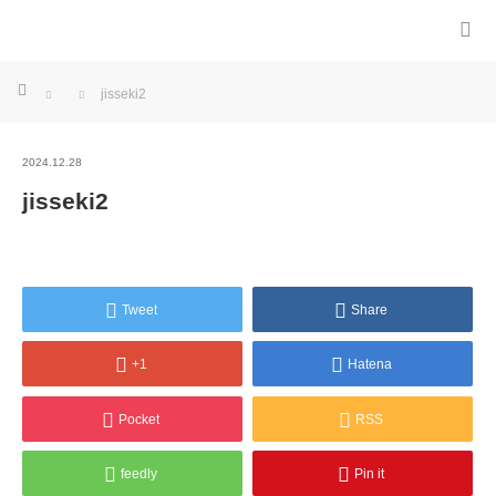
ホーム
jisseki2
2024.12.28
jisseki2
Tweet
Share
+1
Hatena
Pocket
RSS
feedly
Pin it