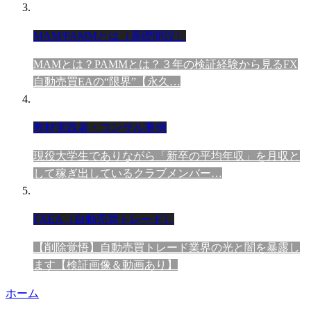
MAM/PAMMとは（基礎開設）
MAMとは？PAMMとは？３年の検証経験から見るFX
自動売買EAの“限界”【永久…
教材実践者・コンサル事例
現役大学生でありながら「新卒の平均年収」を月収と
して稼ぎ出しているクラブメンバー…
FXEA（自動売買トレード）
【削除覚悟】自動売買トレード業界の光と闇を暴露し
ます【検証画像＆動画あり】
ホーム