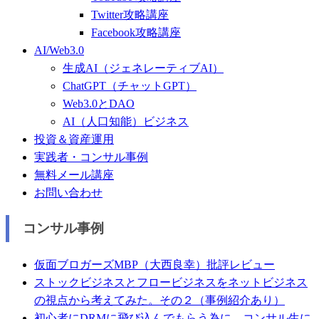
Twitter攻略講座
Facebook攻略講座
AI/Web3.0
生成AI（ジェネレーティブAI）
ChatGPT（チャットGPT）
Web3.0とDAO
AI（人口知能）ビジネス
投資＆資産運用
実践者・コンサル事例
無料メール講座
お問い合わせ
コンサル事例
仮面ブロガーズMBP（大西良幸）批評レビュー
ストックビジネスとフロービジネスをネットビジネス
の視点から考えてみた。その２（事例紹介あり）
初心者にDRMに飛び込んでもらう為に、コンサル生に