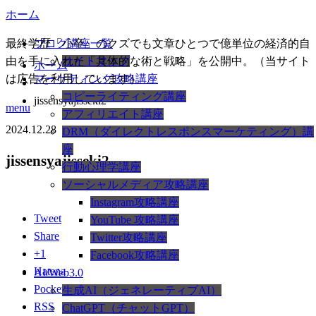
ホーム
最終学歴「小卒」のクズでも文章ひとつで億単位の経済的自
ブログ講座一覧
由を手に入れた「具体的な術と戦略」を公開中。（当サイト
サイトマップ
ホーム
は広告を利用しています）
マーケティング攻略講座
コピーライティング講座
jissensyajisseki2
menu
アフィリエイト講座
2024.12.28
DRM（ダイレクトレスポンスマーケティング）講
座
jissensyajisseki2
行動心理学講座
ソーシャルメディア攻略講座
Instagram攻略講座
Tweet
YouTube 攻略講座
Share
Twitter攻略講座
+1
Facebook攻略講座
Hatena
AI/Web3.0
Pocket
生成AI（ジェネレーティブAI）
RSS
ChatGPT（チャットGPT）