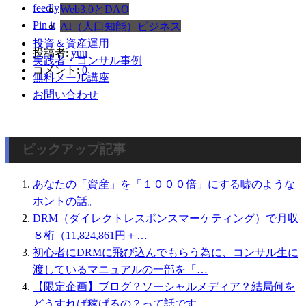
feedly
Web3.0とDAO
Pin it
AI（人口知能）ビジネス
投資＆資産運用
投稿者:
yuu
実践者・コンサル事例
コメント:
0
無料メール講座
お問い合わせ
ピックアップ記事
あなたの「資産」を「１０００倍」にする嘘のような
ホントの話。
DRM（ダイレクトレスポンスマーケティング）で月収
８桁（11,824,861円＋…
初心者にDRMに飛び込んでもらう為に、コンサル生に
渡しているマニュアルの一部を「…
【限定企画】ブログ？ソーシャルメディア？結局何を
どうすれば稼げるの？って話です。…