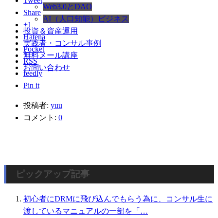
Tweet
Web3.0とDAO
Share
AI（人口知能）ビジネス
+1
投資＆資産運用
Hatena
実践者・コンサル事例
Pocket
無料メール講座
RSS
お問い合わせ
feedly
Pin it
投稿者:
yuu
コメント:
0
ピックアップ記事
初心者にDRMに飛び込んでもらう為に、コンサル生に
渡しているマニュアルの一部を「…