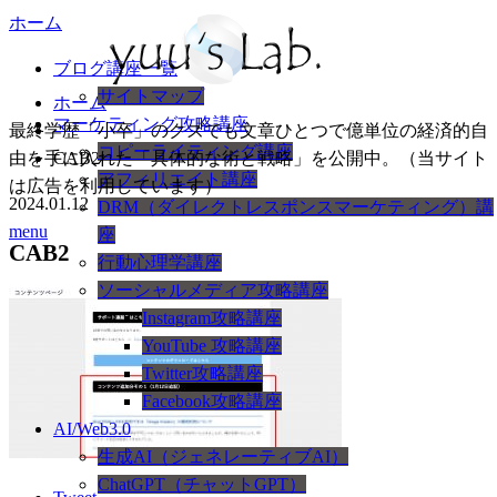
ホーム
ブログ講座一覧
サイトマップ
ホーム
マーケティング攻略講座
最終学歴「小卒」のクズでも文章ひとつで億単位の経済的自
コピーライティング講座
由を手に入れた「具体的な術と戦略」を公開中。（当サイト
CAB2
アフィリエイト講座
は広告を利用しています）
2024.01.12
DRM（ダイレクトレスポンスマーケティング）講
menu
座
CAB2
行動心理学講座
ソーシャルメディア攻略講座
Instagram攻略講座
YouTube 攻略講座
Twitter攻略講座
Facebook攻略講座
AI/Web3.0
生成AI（ジェネレーティブAI）
ChatGPT（チャットGPT）