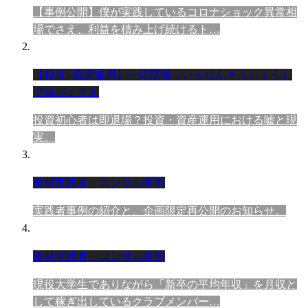
【事例公開】僕が実践しているコロナショック異常相
場でさえ、利益を積み上げ続けるト…
【投資×資産運用】一箭双雕（いっせんそうしょう）
プロジェクト
投資初心者は即退場？投資・資産運用における嘘と現
実。
教材実践者・コンサル事例
実践者事例の紹介と、企画限定再公開のお知らせ。
教材実践者・コンサル事例
現役大学生でありながら「新卒の平均年収」を月収と
して稼ぎ出しているクラブメンバー…