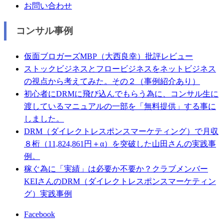
お問い合わせ
コンサル事例
仮面ブロガーズMBP（大西良幸）批評レビュー
ストックビジネスとフロービジネスをネットビジネス
の視点から考えてみた。その２（事例紹介あり）
初心者にDRMに飛び込んでもらう為に、コンサル生に
渡しているマニュアルの一部を「無料提供」する事に
しました。
DRM（ダイレクトレスポンスマーケティング）で月収
８桁（11,824,861円＋α）を突破した山田さんの実践事
例。
稼ぐ為に「実績」は必要か不要か？クラブメンバー
KEIさんのDRM（ダイレクトレスポンスマーケティン
グ）実践事例
Facebook