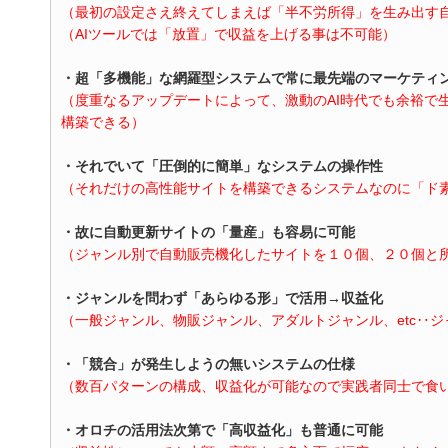
（最初の設定さえ終えてしまえば「半不労所得」を生み出す
（AIツールでは「放置」で収益を上げる事は不可能）
・超「多機能」な網羅型システムで常に最先端のマーケティ
（度重なるアップデートによって、激動のAI時代でも余裕で
構築できる）
・それでいて「圧倒的に簡単」なシステムの操作性
（それだけの高性能サイトを構築できるシステムなのに「ド
・故に自動更新サイトの「量産」も容易に可能
（ジャンル別で自動販売機化したサイトを１０個、２０個と
・ジャンルを問わず「あらゆる形」で活用→収益化
（一般ジャンル、物販ジャンル、アダルトジャンル、etc‥
・「競合」が発生しようの無いシステムの仕様
（数百パターンの構成、収益化が可能なので実践者同士で食
・オロチの活用法次第で「高収益化」も普通に可能