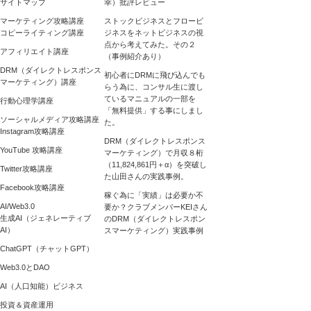
サイトマップ
幸）批評レビュー
マーケティング攻略講座
ストックビジネスとフロービ
コピーライティング講座
ジネスをネットビジネスの視
点から考えてみた。その２
アフィリエイト講座
（事例紹介あり）
DRM（ダイレクトレスポンス
初心者にDRMに飛び込んでも
マーケティング）講座
らう為に、コンサル生に渡し
ているマニュアルの一部を
行動心理学講座
「無料提供」する事にしまし
ソーシャルメディア攻略講座
た。
Instagram攻略講座
DRM（ダイレクトレスポンス
YouTube 攻略講座
マーケティング）で月収８桁
（11,824,861円＋α）を突破し
Twitter攻略講座
た山田さんの実践事例。
Facebook攻略講座
稼ぐ為に「実績」は必要か不
AI/Web3.0
要か？クラブメンバーKEIさん
生成AI（ジェネレーティブ
のDRM（ダイレクトレスポン
AI）
スマーケティング）実践事例
ChatGPT（チャットGPT）
Web3.0とDAO
AI（人口知能）ビジネス
投資＆資産運用