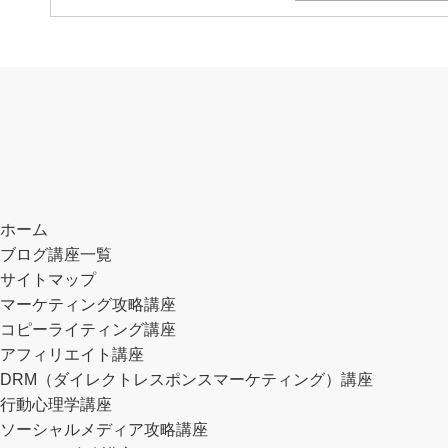
Copywriting Archive the teaching
Program（コピーライティングアーカ
イブ・ティーチングプログラム）宇
プロスペクト理論と損失回避バイア
【投資×資産運用】一箭双雕（いっせ
崎恵吾/本條勇冶
ス
んそうしょう）プロジェクト
ネットビジネス講座
教材実践者・コンサル事例
ホーム
ブログ講座一覧
サイトマップ
マーケティング攻略講座
【ふざけんな！】Copywriting
プロスペクト理論と損失回避性
初心者が「少額資本」から 「安
ネットビジネス初心者の殆どが稼
実践者事例の紹介と、企画限定再
コピーライティング講座
Archive the teaching…
（損失回避バイアス）。マーケテ
全」に資産運用するには？【スタ
げない「理由」と「共通点」。そ
公開のお知らせ。
アフィリエイト講座
ィングに応用する具体的…
ートアップガイド】
の２。
DRM（ダイレクトレスポンスマーケティング）講座
行動心理学講座
ソーシャルメディア攻略講座