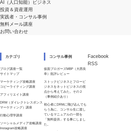
AI（人口知能）ビジネス
投資＆資産運用
実践者・コンサル事例
無料メール講座
お問い合わせ
Facebook
カテゴリ
コンサル事例
RSS
ブログ講座一覧
仮面ブロガーズMBP（大西良
サイトマップ
幸）批評レビュー
マーケティング攻略講座
ストックビジネスとフロービ
コピーライティング講座
ジネスをネットビジネスの視
点から考えてみた。その２
アフィリエイト講座
（事例紹介あり）
DRM（ダイレクトレスポンス
初心者にDRMに飛び込んでも
マーケティング）講座
らう為に、コンサル生に渡し
ているマニュアルの一部を
行動心理学講座
「無料提供」する事にしまし
ソーシャルメディア攻略講座
た。
Instagram攻略講座