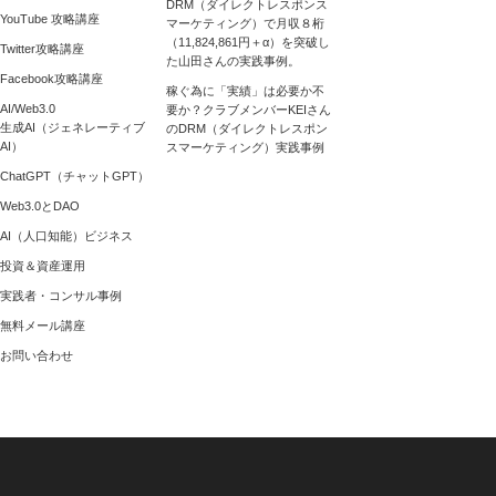
DRM（ダイレクトレスポンス
YouTube 攻略講座
マーケティング）で月収８桁
（11,824,861円＋α）を突破し
Twitter攻略講座
た山田さんの実践事例。
Facebook攻略講座
稼ぐ為に「実績」は必要か不
AI/Web3.0
要か？クラブメンバーKEIさん
生成AI（ジェネレーティブ
のDRM（ダイレクトレスポン
AI）
スマーケティング）実践事例
ChatGPT（チャットGPT）
Web3.0とDAO
AI（人口知能）ビジネス
投資＆資産運用
実践者・コンサル事例
無料メール講座
お問い合わせ