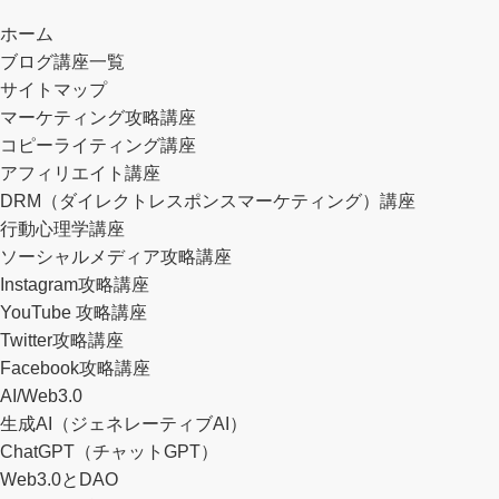
ホーム
ブログ講座一覧
サイトマップ
マーケティング攻略講座
目的をスムーズに達成させる人
「０ベース」の初心者が情報発信
結局全て自分の「意思」と「継
信用できるアフィリエイターや情
トレードで破綻せず「成功」する
コピーライティング講座
と、できない人の違い。
ビジネスで「文章を書けば書くだ
続」って話。
報発信メディアを見極める方法。
為に、まず何よりも先に学ぶべき
アフィリエイト講座
け稼ぐ」秘訣。
事は「何」か。
DRM（ダイレクトレスポンスマーケティング）講座
行動心理学講座
ソーシャルメディア攻略講座
Instagram攻略講座
YouTube 攻略講座
Twitter攻略講座
Facebook攻略講座
AI/Web3.0
生成AI（ジェネレーティブAI）
ChatGPT（チャットGPT）
Web3.0とDAO