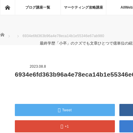
ホーム
ブログ講座一覧
マーケティング攻略講座
AI/Web
ホーム
6934e6fd363b96a4e78eca14b1e55346e67ab980
最終学歴「小卒」のクズでも文章ひとつで億単位の経
2023.08.8
6934e6fd363b96a4e78eca14b1e55346e
Tweet
+1