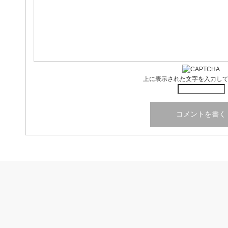
上に表示された文字を入力し
DRM（ダイレクトレスポンスマーケ
【投資×資産運用】一箭双雕（いっせ
ネットビジネス講座
コピーライティング講座
マインドセット
ティング）講座
んそうしょう）プロジェクト