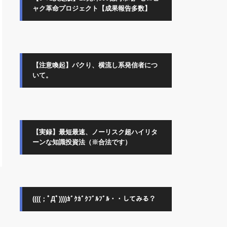
ャク革命プロジェクト【成果報告多数】
【注意喚起】パクり、横流し系発信者につ
いて。
【実録】最短最速、ノーリスク超ハイリタ
ーンな知識投資法（※合法です）
((((；ﾟДﾟ))))ｶﾞｸｶﾞｸﾌﾞﾙﾌﾞﾙ・・してみる？