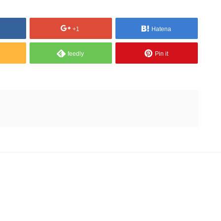
+1
Hatena
feedly
Pin it