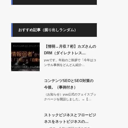
おすすめ記事（掘り出しランダム）
【情弱→月収７桁】カズさんの
DRM（ダイレクトレス…
yuuです。年始のご挨拶で「今年はコ
ンサル事例をどんどん紹介…
コンテンツSEOとSEO対策の
今後。（事例付き）
（お知らせ）yuu公式のフェイスブッ
クページを開設しました。→【…
ストックビジネスとフロービジ
ネスをネットビジネスの…