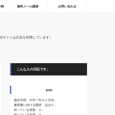
事例
無料メール講座
お問い合わせ
当サイトは広告を利用しています）
こんな人の日記です。
yuu
最終学歴、中学一年の２月頃。
履歴書に掛ける職歴、ほぼ０。
持っている資格、０。
持っている知識、０。