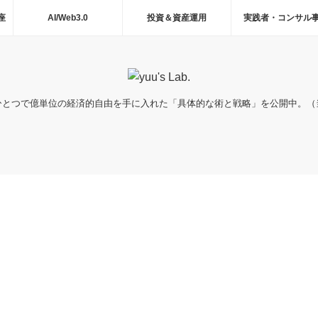
座
AI/Web3.0
投資＆資産運用
実践者・コンサル
ひとつで億単位の経済的自由を手に入れた「具体的な術と戦略」を公開中。（