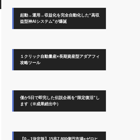
起動→運用→収益化を完全自動化した“高収
益型神AIシステム”が爆誕
１クリック自動量産×長期資産型アダアフィ
攻略ツール
僅か5日で即完した伝説企画を“限定復活”し
ます（※成果続出中）
【0→1決定版】15兆7,800億円市場×ゼロヒ