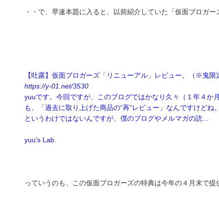
・・で、早速本題に入ると、以前紹介していた「仮面ブロガー
【吐露】仮面ブロガーズ「リニューアル」レビュー。（※鬼限
https://y-01.net/3530
yuuです。今回ですが、このブログではかなり久々（１年４か
も、「過去に取り上げた商品の“再”レビュー」なんですけどね
というわけではないんですが、僕のブログやメルマガの読...
yuu's Lab.
っていうのも、この仮面ブロガーズの特典は今年の４月末で提