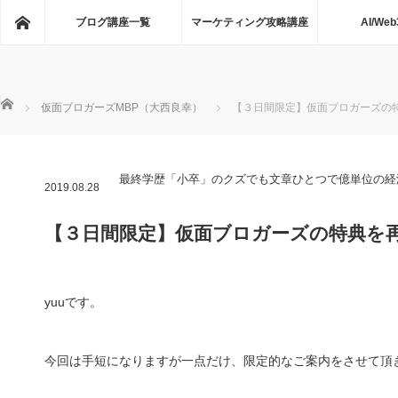
ホーム
ブログ講座一覧
マーケティング攻略講座
AI/Web
ホーム
仮面ブロガーズMBP（大西良幸）
【３日間限定】仮面ブロガーズの
最終学歴「小卒」のクズでも文章ひとつで億単位の経
2019.08.28
【３日間限定】仮面ブロガーズの特典を
yuuです。
今回は手短になりますが一点だけ、限定的なご案内をさせて頂