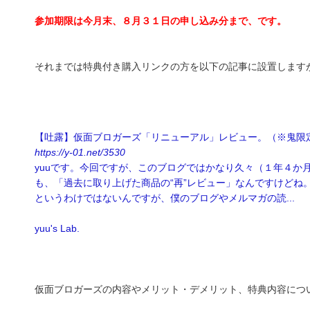
参加期限は今月末、８月３１日の申し込み分まで、です。
それまでは特典付き購入リンクの方を以下の記事に設置します
【吐露】仮面ブロガーズ「リニューアル」レビュー。（※鬼限
https://y-01.net/3530
yuuです。今回ですが、このブログではかなり久々（１年４か
も、「過去に取り上げた商品の“再”レビュー」なんですけどね
というわけではないんですが、僕のブログやメルマガの読...
yuu's Lab.
仮面ブロガーズの内容やメリット・デメリット、特典内容につ