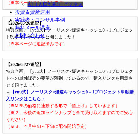
（※本ページに追記済みです）
AI（人口知能）ビジネス
投資＆資産運用
実践者・コンサル事例
【2026/03/26追記】
無料メール講座
特典企画、【yuu式】ノーリスク×爆速キャッシュ0→1プロジェク
お問い合わせ
トのラインナップを公開しました！
（※本ページに追記済みです）
【2026/03/27追記】
特典企画、【yuu式】ノーリスク×爆速キャッシュ0→1プロジェク
トへの単独販売の要望が殺到しているので、購入リンクを用意さ
せて頂きました。
→
【yuu式】ノーリスク×爆速キャッシュ0→1プロジェクト単独購
入リンクはこちら：
（※MPPの価格に連動する形で「値上げ」していきます）
（※２、今後の追加ラインナップも全て受け取れますのでご安心
ください）
（※３、４月中旬～下旬に配布開始予定）