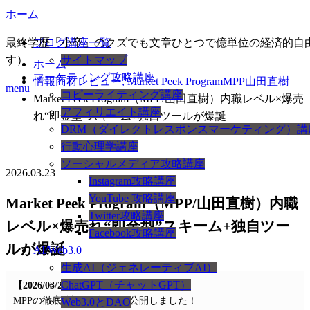
ホーム
最終学歴「小卒」のクズでも文章ひとつで億単位の経済的自
ブログ講座一覧
す）
サイトマップ
ホーム
マーケティング攻略講座
情報商材レビュー
,
Market Peek ProgramMPP山田直樹
menu
コピーライティング講座
Market Peek Program（MPP/山田直樹）内職レベル×爆売
アフィリエイト講座
れ“即金型”スキーム+独自ツールが爆誕
DRM（ダイレクトレスポンスマーケティング）講
行動心理学講座
ソーシャルメディア攻略講座
2026.03.23
Instagram攻略講座
YouTube 攻略講座
Market Peek Program（MPP/山田直樹）内職
Twitter攻略講座
レベル×爆売れ“即金型”スキーム+独自ツー
Facebook攻略講座
ルが爆誕
AI/Web3.0
生成AI（ジェネレーティブAI）
ChatGPT（チャットGPT）
【2026/03/25追記】
MPPの徹底追記レビューを公開しました！
Web3.0とDAO