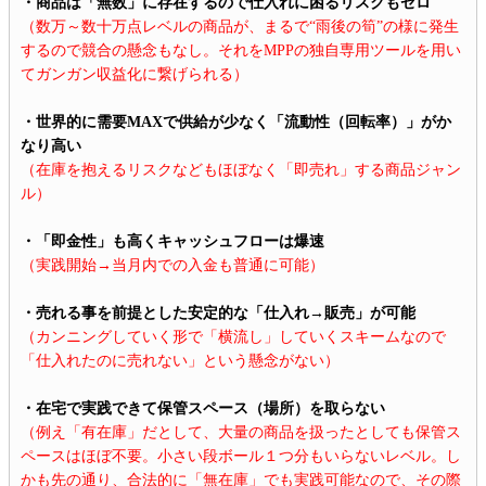
・商品は「無数」に存在するので仕入れに困るリスクもゼロ
（数万～数十万点レベルの商品が、まるで“雨後の筍”の様に発生
するので競合の懸念もなし。それをMPPの独自専用ツールを用い
てガンガン収益化に繋げられる）
・世界的に需要MAXで供給が少なく「流動性（回転率）」がか
なり高い
（在庫を抱えるリスクなどもほぼなく「即売れ」する商品ジャン
ル）
・「即金性」も高くキャッシュフローは爆速
（実践開始→当月内での入金も普通に可能）
・売れる事を前提とした安定的な「仕入れ→販売」が可能
（カンニングしていく形で「横流し」していくスキームなので
「仕入れたのに売れない」という懸念がない）
・在宅で実践できて保管スペース（場所）を取らない
（例え「有在庫」だとして、大量の商品を扱ったとしても保管ス
ペースはほぼ不要。小さい段ボール１つ分もいらないレベル。し
かも先の通り、合法的に「無在庫」でも実践可能なので、その際