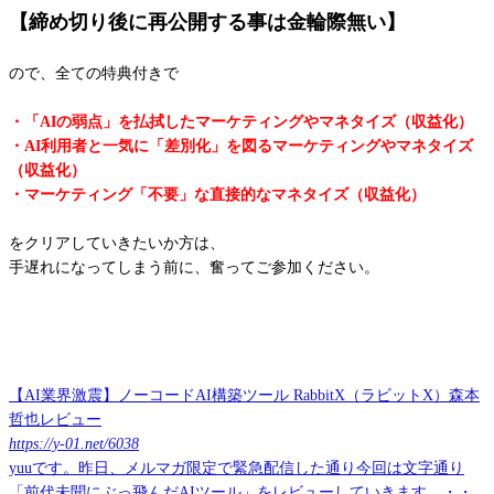
【締め切り後に再公開する事は金輪際無い】
ので、全ての特典付きで
・「AIの弱点」を払拭したマーケティングやマネタイズ（収益化）
・AI利用者と一気に「差別化」を図るマーケティングやマネタイズ
（収益化）
・マーケティング「不要」な直接的なマネタイズ（収益化）
をクリアしていきたいか方は、
手遅れになってしまう前に、奮ってご参加ください。
【AI業界激震】ノーコードAI構築ツール RabbitX（ラビットX）森本
哲也レビュー
https://y-01.net/6038
yuuです。昨日、メルマガ限定で緊急配信した通り今回は文字通り
「前代未聞にぶっ飛んだAIツール」をレビューしていきます。・・