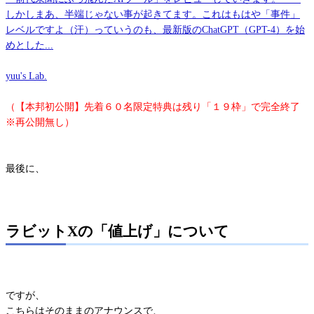
しかしまあ、半端じゃない事が起きてます。これはもはや「事件」
レベルですよ（汗）っていうのも、最新版のChatGPT（GPT-4）を始
めとした...
yuu's Lab.
（【本邦初公開】先着６０名限定特典は残り「１９枠」で完全終了
※再公開無し）
最後に、
ラビットXの「値上げ」について
ですが、
こちらはそのままのアナウンスで、