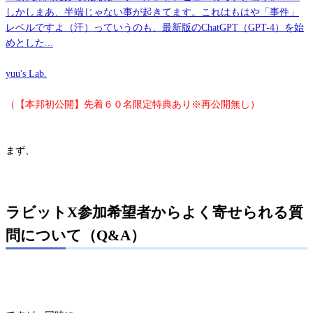
しかしまあ、半端じゃない事が起きてます。これはもはや「事件」
レベルですよ（汗）っていうのも、最新版のChatGPT（GPT-4）を始
めとした...
yuu's Lab.
（【本邦初公開】先着６０名限定特典あり※再公開無し）
まず、
ラビットX参加希望者からよく寄せられる質
問について（Q&A）