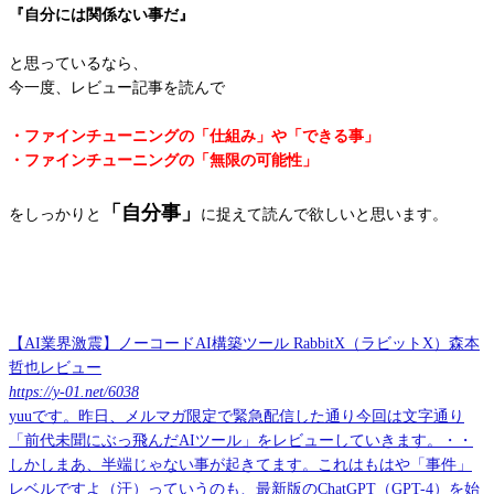
『自分には関係ない事だ』
と思っているなら、
今一度、レビュー記事を読んで
・ファインチューニングの「仕組み」や「できる事」
・ファインチューニングの「無限の可能性」
「自分事」
をしっかりと
に捉えて読んで欲しいと思います。
【AI業界激震】ノーコードAI構築ツール RabbitX（ラビットX）森本
哲也レビュー
https://y-01.net/6038
yuuです。昨日、メルマガ限定で緊急配信した通り今回は文字通り
「前代未聞にぶっ飛んだAIツール」をレビューしていきます。・・
しかしまあ、半端じゃない事が起きてます。これはもはや「事件」
レベルですよ（汗）っていうのも、最新版のChatGPT（GPT-4）を始