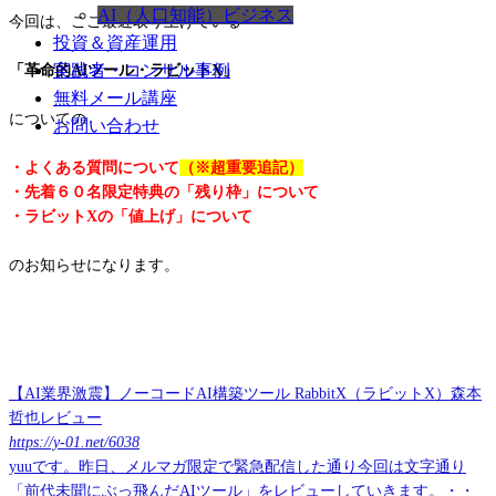
AI（人口知能）ビジネス
今回は、ここ最近取り上げている
投資＆資産運用
実践者・コンサル事例
「革命的AIツール・ラビットX」
無料メール講座
についての
お問い合わせ
・よくある質問について
（※超重要追記）
・先着６０名限定特典の「残り枠」について
・ラビットXの「値上げ」について
のお知らせになります。
【AI業界激震】ノーコードAI構築ツール RabbitX（ラビットX）森本
哲也レビュー
https://y-01.net/6038
yuuです。昨日、メルマガ限定で緊急配信した通り今回は文字通り
「前代未聞にぶっ飛んだAIツール」をレビューしていきます。・・