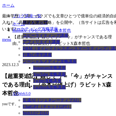
ホーム
最終学歴「小卒」のクズでも文章ひとつで億単位の経済的自
ブログ講座一覧
入れた「具体的な術と戦略」を公開中。（当サイトは広告を
サイトマップ
ホーム
います）
マーケティング攻略講座
RabbitX（ラビットX）森本哲也
コピーライティング講座
【超重要追記】難しそう＝「今」がチャンスである理
menu
アフィリエイト講座
由。（※本日値上げ）ラビットX森本哲也
DRM（ダイレクトレスポンスマーケティング）講
行動心理学講座
ソーシャルメディア攻略講座
2023.12.3
Instagram攻略講座
YouTube 攻略講座
【超重要追記】難しそう＝「今」がチャンス
Twitter攻略講座
である理由。（※本日値上げ）ラビットX森
Facebook攻略講座
本哲也
AI/Web3.0
生成AI（ジェネレーティブAI）
yuuです。
ChatGPT（チャットGPT）
Web3.0とDAO