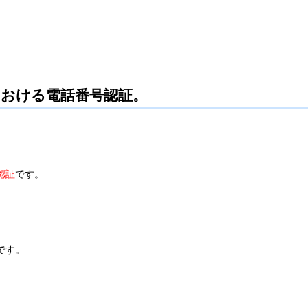
における電話番号認証。
認証
です。
です。