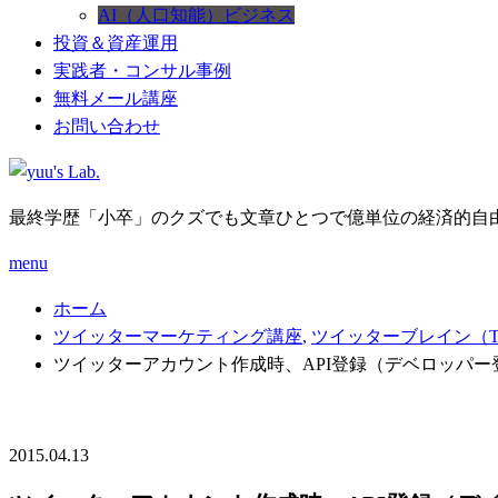
AI（人口知能）ビジネス
投資＆資産運用
実践者・コンサル事例
無料メール講座
お問い合わせ
最終学歴「小卒」のクズでも文章ひとつで億単位の経済的自
menu
ホーム
ツイッターマーケティング講座
,
ツイッターブレイン（Twitt
ツイッターアカウント作成時、API登録（デベロッパ
2015.04.13